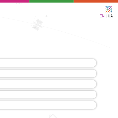
EN
| UA