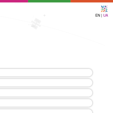
EN |
UA