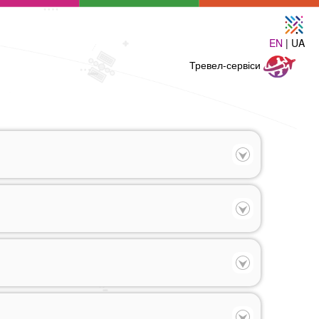
EN
| UA
Тревел-
Тревел-сервіси
сервіси