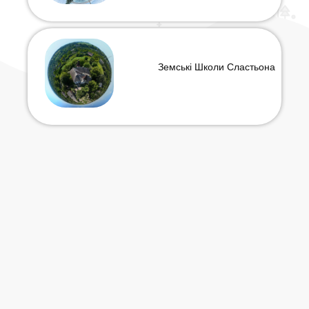
Земські Школи Сластьона