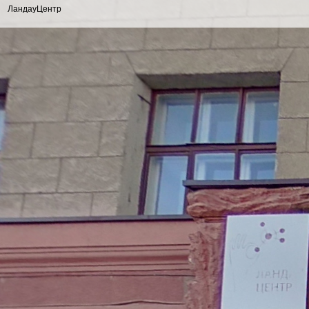
ЛандауЦентр